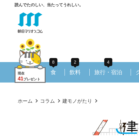
読んでたのしい、当たってうれしい。
8
2
4
食
飲料
旅行・宿泊
現在
41
プレゼント
ホーム
コラム
建モノがたり