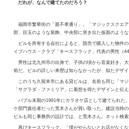
だれが、なんで建てたのだろう？
福岡市繁華街の「親不孝通り」。「マジックスクエア
部、目玉のような装飾、中央部に突き出た仮面のような
ビルを所有する会社によると、競売で購入した物件のた
イブハウス・クラブ「キースフラック」代表の男性（4
男性は北九州市の出身で、子供の頃から音楽好き。大学
前だ。ビルの詳しい来歴は知らなかったが、似たデザイ
このうち久留米市にある貸ビルは、名前も同じ「マジッ
「サグラダ・ファミリア」に着想を得たデザインと伝え
バブル末期の1991年にカラオケ店として建てられた
ケ部門責任者だった荒木さんが買い取った。建設当時の
ビルも同じ事務所の設計では、と荒木さん。ネット検索
再びキースフラック。「僕がやらないとお店がなくな