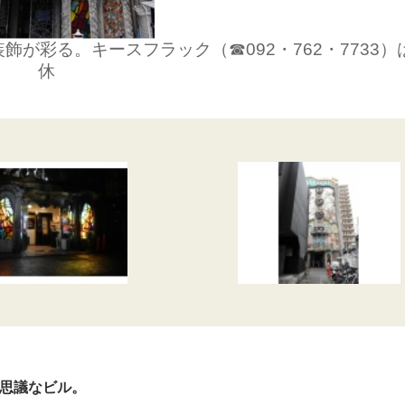
が彩る。キースフラック（☎092・762・7733）
休
思議なビル。