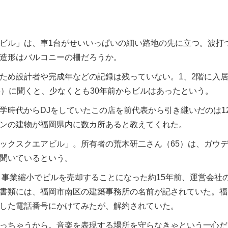
ビル」は、車1台がせいいっぱいの細い路地の先に立つ。波打
造形はバルコニーの柵だろうか。
め設計者や完成年などの記録は残っていない。1、2階に入
4）に聞くと、少なくとも30年前からビルはあったという。
時代からDJをしていたこの店を前代表から引き継いだのは1
ンの建物が福岡県内に数カ所あると教えてくれた。
クスクエアビル」。所有者の荒木研二さん（65）は、ガウ
聞いているという。
。事業縮小でビルを売却することになった約15年前、運営会社
書類には、福岡市南区の建築事務所の名前が記されていた。福
した電話番号にかけてみたが、解約されていた。
っちゃうから。音楽を表現する場所を守らなきゃという一心だ