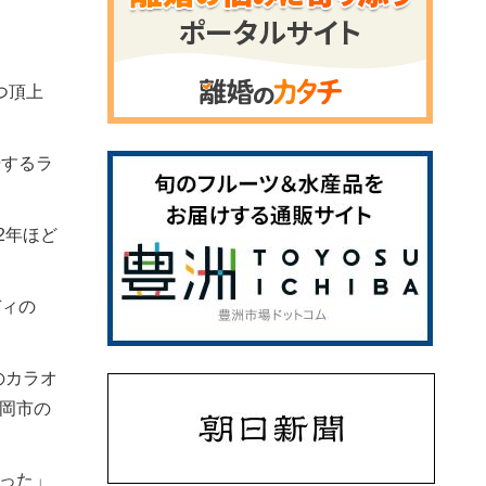
つ頂上
居するラ
2年ほど
ディの
のカラオ
岡市の
った」