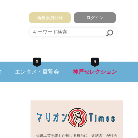
新規会員登録
ログイン
6
9
D
エンタメ・展覧会
神戸セレクション
伝統工芸を誰もが輝ける舞台に「金継ぎ」が社会