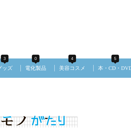
3
0
4
5
グッズ
電化製品
美容コスメ
本・CD・DV