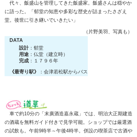
代々、飯盛山を管理してきた飯盛家。飯盛さんは穏やか
に語った。「郁堂の知恵や多彩な歴史が詰まったさざえ
堂。後世に引き継いでいきたい」
（片野美羽、写真も）
DATA
設計
：郁堂
用途
：仏堂（建立時）
完成
：１７９６年
《最寄り駅》
：会津若松駅からバス
車で約10分の「末廣酒造嘉永蔵」では、明治大正期建造
の酒蔵を無料ガイド付きで見学可能。ショップでは厳選酒
の試飲も。午前9時半～午後4時半。併設の喫茶店で古酒や