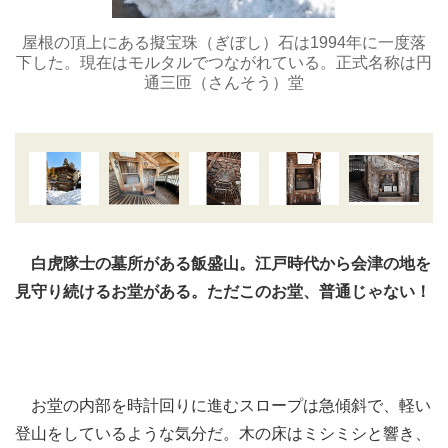
屋根の頂上にある擬宝珠（ぎぼし）石は1994年に一度落
下した。現在はモルタルでつながれている。正式名称は円
通三匝（さんそう）堂
白虎隊士の墓所がある飯盛山。江戸時代から会津の地を
見守り続けるお堂がある。ただこのお堂、普通じゃない！
お堂の内部を時計回りに進むスロープは急傾斜で、軽い
登山をしているような気分だ。木の床はミシミシと響き、