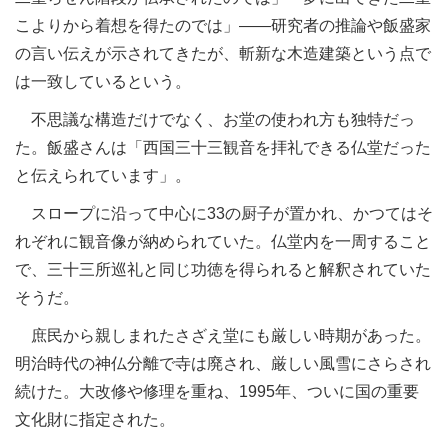
こよりから着想を得たのでは」――研究者の推論や飯盛家
の言い伝えが示されてきたが、斬新な木造建築という点で
は一致しているという。
不思議な構造だけでなく、お堂の使われ方も独特だっ
た。飯盛さんは「西国三十三観音を拝礼できる仏堂だった
と伝えられています」。
スロープに沿って中心に33の厨子が置かれ、かつてはそ
れぞれに観音像が納められていた。仏堂内を一周すること
で、三十三所巡礼と同じ功徳を得られると解釈されていた
そうだ。
庶民から親しまれたさざえ堂にも厳しい時期があった。
明治時代の神仏分離で寺は廃され、厳しい風雪にさらされ
続けた。大改修や修理を重ね、1995年、ついに国の重要
文化財に指定された。