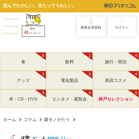
読んでたのしい、当たってうれしい。
新規会員登録
ログイン
現在
41
プレゼント
8
2
4
食
飲料
旅行・宿泊
3
0
4
グッズ
電化製品
美容コスメ
5
6
9
本・CD・DVD
エンタメ・展覧会
神戸セレクション
ホーム
コラム
建モノがたり