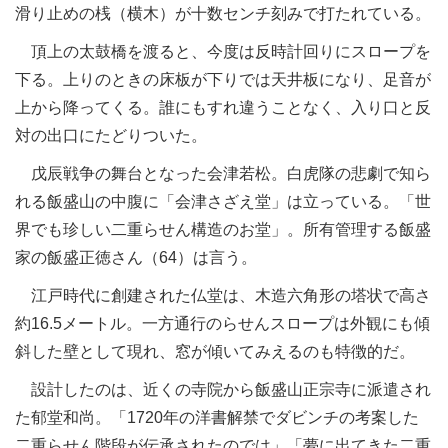
滑り止めの桟（横木）が十数センチ刻みで打たれている。
頂上の太鼓橋を渡ると、今度は反時計回りにスロープを
下る。上りのときの床板が下りでは天井板になり、足音が
上から降ってくる。誰にもすれ違うことなく、入り口と反
対の出口にたどりついた。
戊辰戦争の舞台となった会津若松。白虎隊の悲劇で知ら
れる飯盛山の中腹に「会津さざえ堂」は立っている。「世
界でも珍しい二重らせん構造のお堂」。所有管理する飯盛
家の飯盛正徳さん（64）は言う。
江戸時代に創建された仏堂は、木造六角形の塔状で高さ
約16.5メートル。一方通行のらせんスロープは外観にも傾
斜した壁として現れ、窓が傾いてみえるのも特徴的だ。
設計したのは、近くの寺院から飯盛山正宗寺に派遣され
た郁堂和尚。「1720年の洋書解禁でダビンチの考案した
二重らせん階段が伝承されたのでは」「夢に出てきた二重