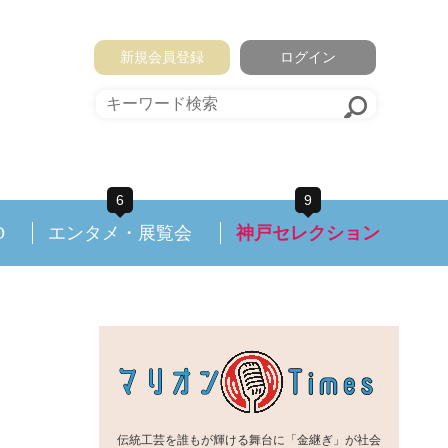
新規会員登録
ログイン
6
9
D
エンタメ・展覧会
神戸セレクション
伝統工芸を誰もが輝ける舞台に「金継ぎ」が社会