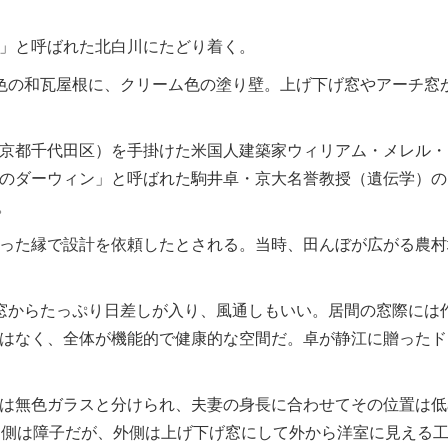
」と呼ばれた北白川にたどり着く。
色の和瓦屋根に、クリーム色の塗り壁。上げ下げ窓やアーチ窓
京都千代田区）を手掛けた米国人建築家ウィリアム・メレル・
のダーウィン」と呼ばれた駒井卓・京大名誉教授（遺伝学）の
。
った縁で設計を依頼したとされる。当時、田んぼが広がる農村
窓からたっぷり日差しが入り、風通しもいい。居間の窓際には
はなく、全体が機能的で健康的な空間だ。卓が静江に贈ったド
は無色ガラスと分けられ、夫妻の身長に合わせてその位置は低
内側は障子だが、外側は上げ下げ窓にして外から洋室に見える