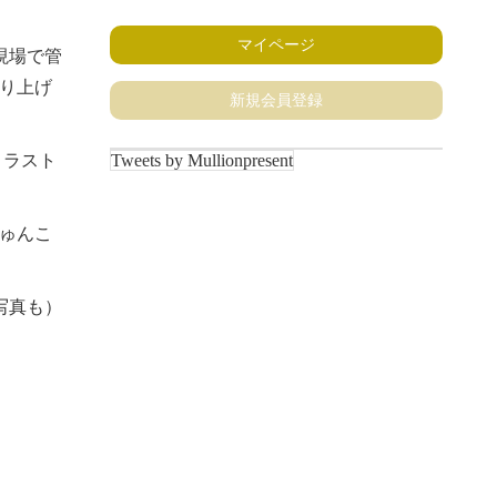
マイページ
現場で管
り上げ
新規会員登録
Tweets by Mullionpresent
トラスト
ゅんこ
写真も）