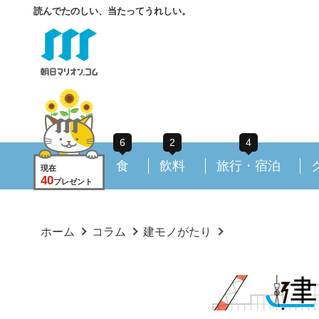
読んでたのしい、当たってうれしい。
6
2
4
食
飲料
旅行・宿泊
現在
40
プレゼント
ホーム
コラム
建モノがたり