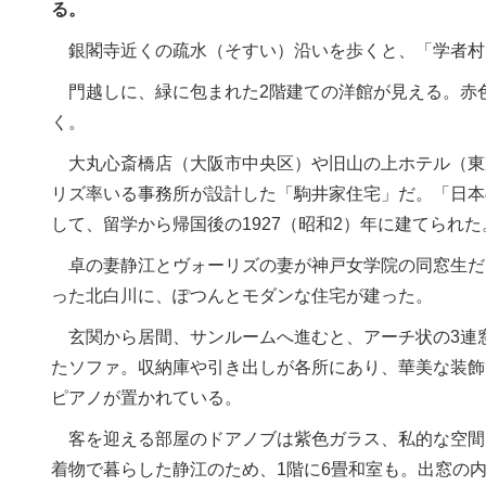
る。
銀閣寺近くの疏水（そすい）沿いを歩くと、「学者村
門越しに、緑に包まれた2階建ての洋館が見える。赤
く。
大丸心斎橋店（大阪市中央区）や旧山の上ホテル（東
リズ率いる事務所が設計した「駒井家住宅」だ。「日本
して、留学から帰国後の1927（昭和2）年に建てられた
卓の妻静江とヴォーリズの妻が神戸女学院の同窓生だ
った北白川に、ぽつんとモダンな住宅が建った。
玄関から居間、サンルームへ進むと、アーチ状の3連
たソファ。収納庫や引き出しが各所にあり、華美な装飾
ピアノが置かれている。
客を迎える部屋のドアノブは紫色ガラス、私的な空間
着物で暮らした静江のため、1階に6畳和室も。出窓の