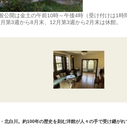
般公開は金土の午前10時～午後4時（受け付けは1時
円。7月第3週から8月末、12月第3週から2月末は休館。
・北白川。約100年の歴史を刻む洋館が人々の手で受け継がれ