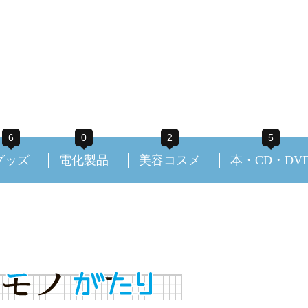
6
0
2
5
グッズ
電化製品
美容コスメ
本・CD・DV