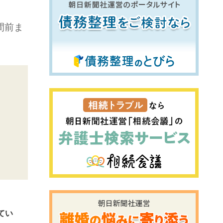
間前ま
てい