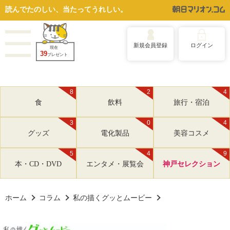
読んでたのしい、当たってうれしい。
新規会員登録
ログイン
現在
39
プレゼント
8
2
4
食
飲料
旅行・宿泊
3
0
4
グッズ
電化製品
美容コスメ
5
4
9
本・CD・DVD
エンタメ・展覧会
神戸セレクション
ホーム
コラム
私の描くグッとムービー