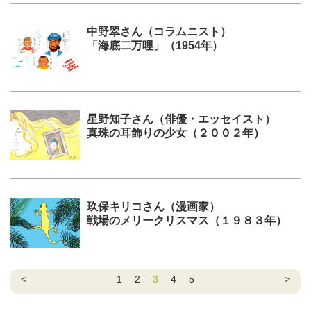
中野翠さん（コラムニスト）
「海底二万哩」（1954年）
星野知子さん（俳優・エッセイスト）
真珠の耳飾りの少女（２００２年）
玖保キリコさん（漫画家）
戦場のメリークリスマス（１９８３年）
<
1
2
3
4
5
>