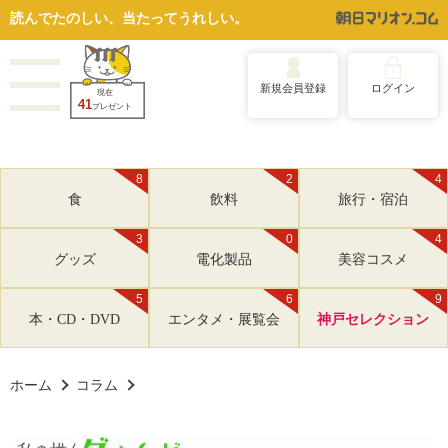
読んでたのしい、当たってうれしい。
新規会員登録
ログイン
現在
41
プレゼント
8
2
4
食
飲料
旅行・宿泊
3
0
4
グッズ
電化製品
美容コスメ
5
6
9
本・CD・DVD
エンタメ・展覧会
神戸セレクション
ホーム
コラム