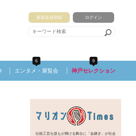
新規会員登録
ログイン
6
9
D
エンタメ・展覧会
神戸セレクション
伝統工芸を誰もが輝ける舞台に「金継ぎ」が社会