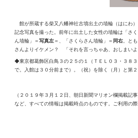
館が所蔵する柴又八幡神社古墳出土の埴輪（はにわ）
記念写真を撮った。前年に出土した女性の埴輪は「さく
ん埴輪」＝
写真左
＝、「さくらさん埴輪」＝
同右
。とも
さんよりイケメン？ 「それを言っちゃあ、おしまいよ
◆東京都葛飾区白鳥３の２５の１（ＴＥＬ０３・３８３
で。入館は３０分前まで）。（祝）を除く（月）と第２
（２０１９年３月１２日、朝日新聞マリオン欄掲載記事
など、すべての情報は掲載時点のものです。ご利用の際