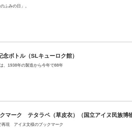
）のふみの日」。
〟記念ボトル（SLキューロク館）
は、1938年の製造から今年で88年
クマーク テタラペ（草皮衣）（国立アイヌ民族博
で再現 アイヌ文様のブックマーク