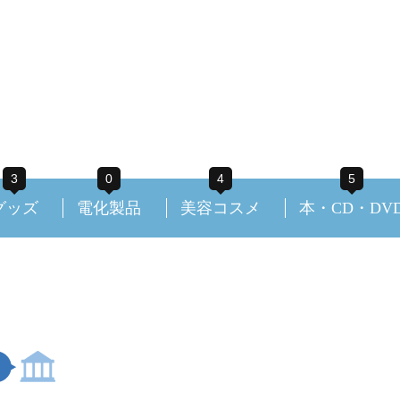
3
0
4
5
グッズ
電化製品
美容コスメ
本・CD・DV