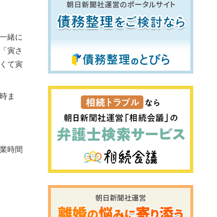
一緒に
「寅さ
くて寅
時ま
業時間