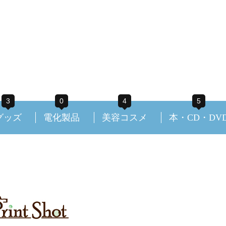
3
0
4
5
グッズ
電化製品
美容コスメ
本・CD・DV