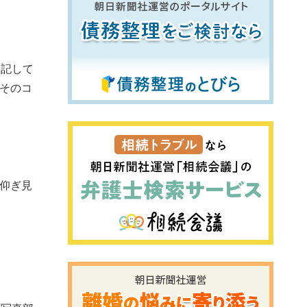
を記して
そのコ
仰ぎ見