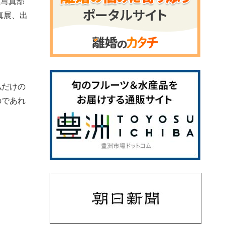
社写真部
真展、出
私だけの
のであれ