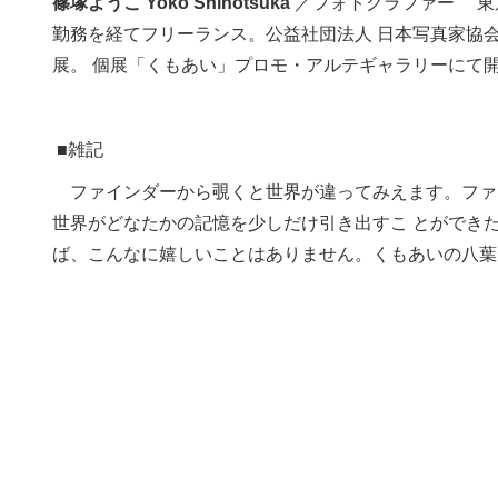
篠塚ようこ Yoko Shinotsuka
／フォトグラファー 東
勤務を経てフリーランス。公益社団法人 日本写真家協
展。 個展「くもあい」プロモ・アルテギャラリーにて開
■雑記
ファインダーから覗くと世界が違ってみえます。ファ
世界がどなたかの記憶を少しだけ引き出すこ とができ
ば、こんなに嬉しいことはありません。くもあいの八葉