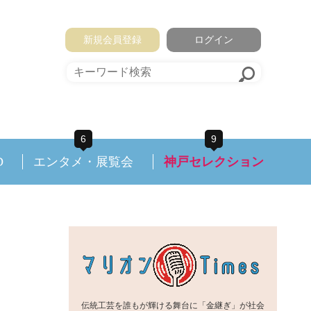
新規会員登録
ログイン
6
9
D
エンタメ・展覧会
神戸セレクション
伝統工芸を誰もが輝ける舞台に「金継ぎ」が社会