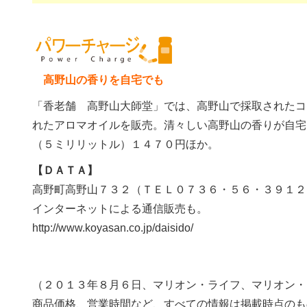
高野山の香りを自宅でも
「香老舗 高野山大師堂」では、高野山で採取されたコ
れたアロマオイルを販売。清々しい高野山の香りが自宅
（５ミリリットル）１４７０円ほか。
【ＤＡＴＡ】
高野町高野山７３２（ＴＥＬ０７３６・５６・３９１２
インターネットによる通信販売も。
http://www.koyasan.co.jp/daisido/
（２０１３年８月６日、マリオン・ライフ、マリオン・
商品価格、営業時間など、すべての情報は掲載時点のも