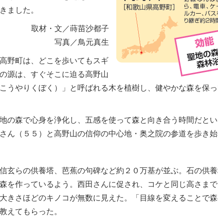
きました。
取材・文／蒔苗沙都子
写真／鳥元真生
高野町は、どこを歩いてもスギ
の源は、すぐそこに迫る高野山
こうやりくぼく）」と呼ばれる木を植樹し、健やかな森を保っ
地の森で心身を浄化し、五感を使って森と向き合う時間だとい
さん（５５）と高野山の信仰の中心地・奥之院の参道を歩き始
信玄らの供養塔、芭蕉の句碑など約２０万基が並ぶ。石の供養
森を作っているよう。西田さんに促され、コケと同じ高さまで
大きさほどのキノコが無数に見えた。「目線を変えることで森
教えてもらった。