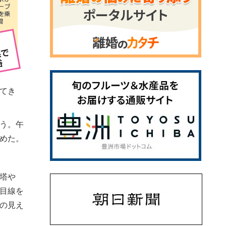
てき
う。午
めた。
塔や
目線を
の見え