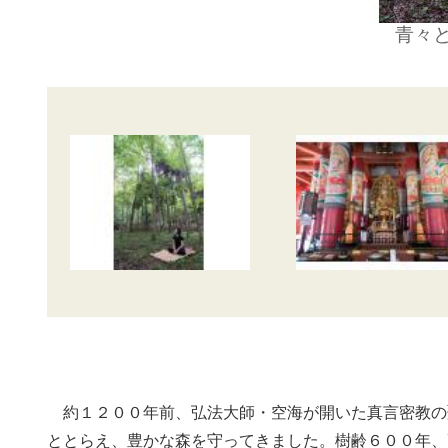
青々
約１２００年前、弘法大師・空海が開いた真言密教の
ととらえ、豊かな森を守ってきました。樹齢６００年、