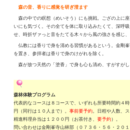
森の音、香りに感覚を研ぎ澄ます
森の中での瞑想（めいそう）にも挑戦。ござの上に座
いにも気づく。その全てを体に取り込みたくて、深呼吸
せ、時折ザァっと音をたてる木々から風の強さを感じ、
仏教には香りで身を清める習慣があるという。金剛峯
を置き、参拝者は香りで身のけがれを除く。
森が放つ天然の「塗香」で身も心も清め、すがすがし
森林体験プログラム
代表的なコースは８コースで、いずれも所要時間約４時
円（同行は１０人まで）。
事前要予約
。日程や人数、ス
精進料理弁当は１２００円（お茶付き、
要予約
）。
問い合わせは金剛峯寺山林部（０７３６・５６・２０１