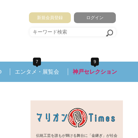
新規会員登録
ログイン
7
9
D
エンタメ・展覧会
神戸セレクション
伝統工芸を誰もが輝ける舞台に「金継ぎ」が社会