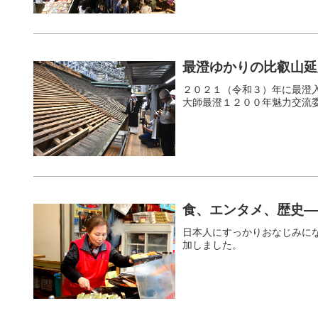
最澄ゆかりの比叡山延
２０２１（令和３）年に最澄
大師最澄１２００年魅力交流
食、エンタメ、歴史―
日本人にすっかりおなじみに
加しました。