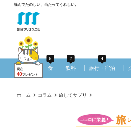
読んでたのしい、当たってうれしい。
5
2
4
食
飲料
旅行・宿泊
現在
40
プレゼント
ホーム
コラム
旅してサプリ