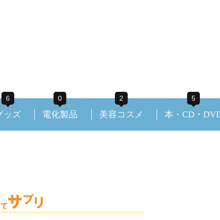
6
0
2
5
グッズ
電化製品
美容コスメ
本・CD・DV