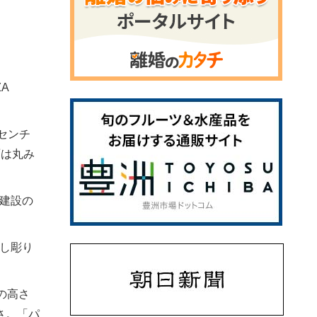
。
ZA
センチ
面は丸み
建設の
し彫り
の高さ
さ。「パ