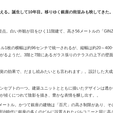
える。誕生して10年目。移りゆく銀座の街並みも映してきた
。白い外観が目をひく11階建て、高さ56メートルの「GIN
ル1枚の横幅は約96センチで統一されるが、縦幅は約20～400
がるようだ。3階と7階にあるガラス張りのテラスの上下の壁
覚の効果で、だまし絵みたいとも言われます」。設計した大成
ンセプトの一つ。建築ユニットとともに描いたデザインは透か
が傾くにつれて陰影を描き、豊かな表情を醸し出す。。
メートル。かつて銀座の建物は「百尺」の高さ制限があり、そ
明治時代に銀座の多くのビルに設置されたバルコニーと同じ高