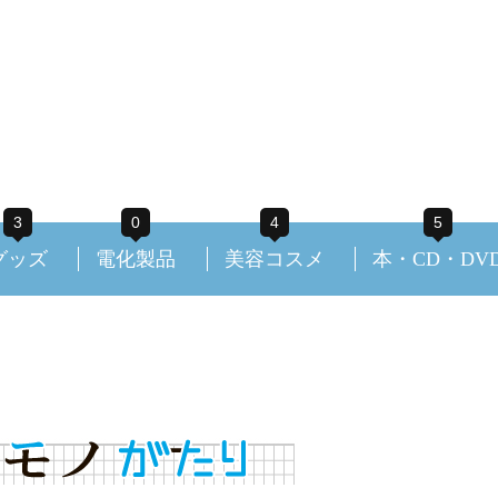
3
0
4
5
グッズ
電化製品
美容コスメ
本・CD・DV