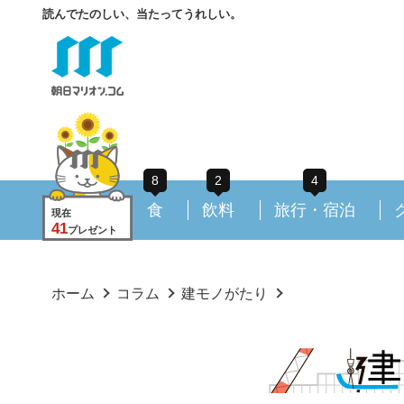
読んでたのしい、当たってうれしい。
8
2
4
食
飲料
旅行・宿泊
現在
41
プレゼント
ホーム
コラム
建モノがたり