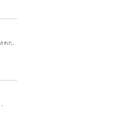
された。
）。