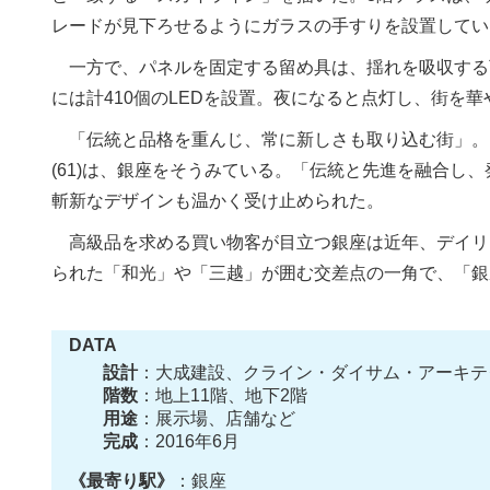
レードが見下ろせるようにガラスの手すりを設置してい
一方で、パネルを固定する留め具は、揺れを吸収する
には計410個のLEDを設置。夜になると点灯し、街を
「伝統と品格を重んじ、常に新しさも取り込む街」。
(61)は、銀座をそうみている。「伝統と先進を融合し
斬新なデザインも温かく受け止められた。
高級品を求める買い物客が目立つ銀座は近年、デイリ
られた「和光」や「三越」が囲む交差点の一角で、「銀
DATA
設計
：大成建設、クライン・ダイサム・アーキテ
階数
：地上11階、地下2階
用途
：展示場、店舗など
完成
：2016年6月
《最寄り駅》
：銀座