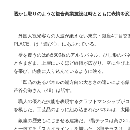
透かし彫りのような複合商業施設は時とともに表情を変
外国人観光客らの人波が絶えない東京・銀座4丁目交差点
PLACE」は「遊び心」にあふれている。
壁を覆うのは約5300枚のアルミパネル。ひし形のパネ
とさまざま。上層にいくほど縦幅が広がり、空に伸び上
を帯び、内側に入り込んでいるように映る。
「凹凸のあるパネルの縦方向の大きさの違いによる錯
芦谷公滋さん（48）は話す。
職人の優れた技能を表現するクラフトマンシップがコ
を模した。工芸品のように組み込まれたパネルは、太陽
銀座の歴史もにじませる建築だ。7階テラスは高さ31
と一致する「スカイライン」を描いた。3階テラスは、