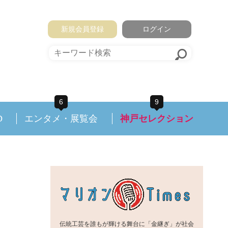
新規会員登録
ログイン
6
9
D
エンタメ・展覧会
神戸セレクション
伝統工芸を誰もが輝ける舞台に「金継ぎ」が社会