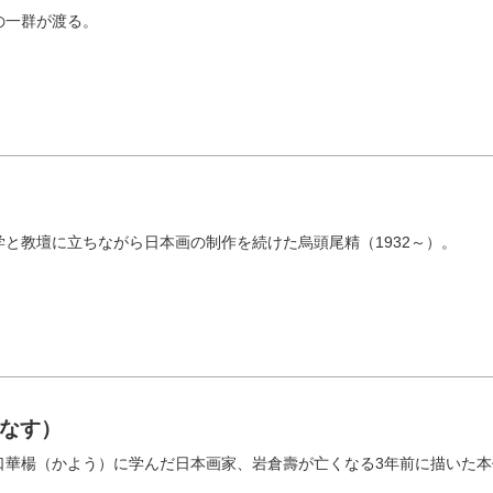
の一群が渡る。
と教壇に立ちながら日本画の制作を続けた烏頭尾精（1932～）。
なす）
口華楊（かよう）に学んだ日本画家、岩倉壽が亡くなる3年前に描いた本