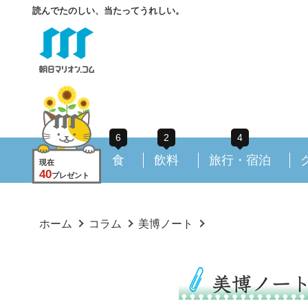
読んでたのしい、当たってうれしい。
6
2
4
食
飲料
旅行・宿泊
現在
40
プレゼント
ホーム
コラム
美博ノート