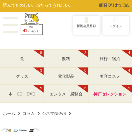
読んでたのしい、当たってうれしい。
新規会員登録
ログイン
現在
41
プレゼント
8
2
4
食
飲料
旅行・宿泊
3
0
4
グッズ
電化製品
美容コスメ
5
6
9
本・CD・DVD
エンタメ・展覧会
神戸セレクション
ホーム
コラム
シネマNEWS