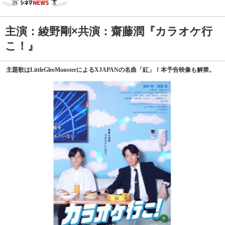
主演：綾野剛×共演：齋藤潤『カラオケ行
こ！』
主題歌はLittleGleeMonsterによるXJAPANの名曲「紅」！本予告映像も解禁。