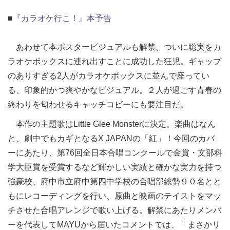
■
『カラオケ行こ！』本予告
あわせて本ポスタービジュアルも解禁。ついに聡実をカ
ラオケボックスに連れ出すことに成功した狂児。ギャップ
のありすぎる2人がカラオケボックスに並んで座ってい
る、印象的かつ爽やかなビジュアル。２人が過ごす青春の
終わりを匂わせるキャッチコピーにも要注目だ。
本作の主題歌はLittle Glee Monsterに決定。楽曲はなん
と、劇中でもカギとなるX JAPANの「紅」！今回のカバ
ーにあたり、第76回全日本合唱コンクールで金賞・文部科
学大臣賞を受賞するなど輝かしい実績と確かな実力を持つ
強豪校、府中市立府中第四中学校の合唱部総勢９０名とと
もにレコーディングを行い、原曲と映画のテイストをマッ
チさせた合唱アレンジで歌い上げる。解禁にあたりメンバ
ーを代表してMAYUから届いたコメントでは、「まさかリ