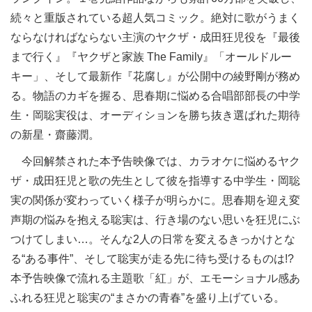
続々と重版されている超人気コミック。絶対に歌がうまく
ならなければならない主演のヤクザ・成田狂児役を『最後
まで行く』『ヤクザと家族 The Family』「オールドルー
キー」、そして最新作『花腐し』が公開中の綾野剛が務め
る。物語のカギを握る、思春期に悩める合唱部部長の中学
生・岡聡実役は、オーディションを勝ち抜き選ばれた期待
の新星・齋藤潤。
今回解禁された本予告映像では、カラオケに悩めるヤク
ザ・成田狂児と歌の先生として彼を指導する中学生・岡聡
実の関係が変わっていく様子が明らかに。思春期を迎え変
声期の悩みを抱える聡実は、行き場のない思いを狂児にぶ
つけてしまい…。そんな2人の日常を変えるきっかけとな
る“ある事件”、そして聡実が走る先に待ち受けるものは!?
本予告映像で流れる主題歌「紅」が、エモーショナル感あ
ふれる狂児と聡実の“まさかの青春”を盛り上げている。