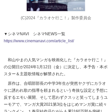
(C)2024『カラオケ行こ！』製作委員会
▼シネマNAVI シネマNEWS一覧
https://www.cinemanavi.com/article_list/
和山やまの人気マンガを映画化した『カラオケ行こ！』
の公開日が2024年1月12日（金）に決定し、本予告・本ポ
スター＆主題歌情報が解禁された。
原作は、合唱部部長の中学3年生が突然ヤクザにカラオ
ケに誘われ歌の指導を頼まれるという奇抜な設定と予想に
反するエモい展開、そして思わずクスッと笑ってしまうユ
ーモアで、マンガ大賞2021第3位をはじめマンガ賞に続々
ランクイン。１巻完結作品ながらも累計60万部を突破し、