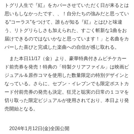
トグリ人生で『紅』をカバーさせていただく日が来るとは
思いもしなかったです、、！自分たちの強みだと思ってい
る“コーラス”をつけて、誰もが知る『紅』とはひと味違
う、リトグリらしさも加えられた、すごく斬新な1曲をお
届けできるのではないかなと思っています！」と名曲をカ
バーした喜びと完成した楽曲への自信が感じ取れる。
また本日11/17（金）より、豪華特典付きムビチケカー
ド前売券を発売！特典の「特製クリアファイル」は映画ビ
ジュアル＆原作コマを使用した数量限定の特別デザインと
なっている。さらに、セブン・イレブンでも限定ポストカ
ード付前売券の発売も決定。狂児と聡実の日常の１コマを
切り取った限定ビジュアルが使用されており、本日より発
売開始となる。
2024年1月12日(金)全国公開