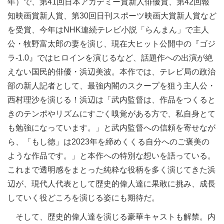
年）で、第41回日本アカデミー賞新人俳優賞、第42回報
知映画賞新人賞、第30回日刊スポーツ映画大賞新人賞など
を受賞、今年はNHK連続テレビ小説「らんまん」で主人
公・牧野富太郎の妻を演じ、現在大ヒット公開中の『ゴジ
ラ-1.0』ではヒロインを演じるなど、話題作への出演が絶
えない国民的俳優・浜辺美波。本作では、テレビ局の政治
部の新人記者として、最強内閣のスクープを狙う主人公・
西村理沙を演じる！浜辺は「武内監督は、作品をつくると
きのテンポやリズムにすごく嗅覚がある方で、私自身とて
も勉強になっています。」と武内監督への信頼を寄せなが
ら、「もし徳」は2023年を締めくくる自分へのご褒美の
ような作品です。」と本作への特別な想いを語っている。
これまで透明感をまとった純粋な役柄を多く演じてきた浜
辺が、現代人代表として歴史的偉人達に果敢に挑み、成長
していく役どころを演じる姿にも期待だ。
そして、歴史的偉人達を演じる豪華キャストも解禁。内