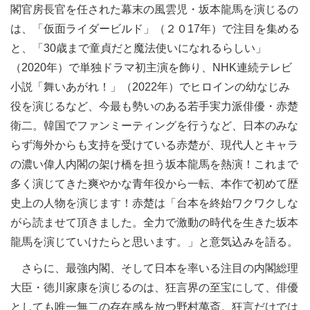
閣官房長官を任された幕末の風雲児・坂本龍馬を演じるの
は、「仮面ライダービルド」（２０17年）で注目を集める
と、「30歳まで童貞だと魔法使いになれるらしい」
（2020年）で単独ドラマ初主演を飾り、NHK連続テレビ
小説「舞いあがれ！」（2022年）でヒロインの幼なじみ
役を演じるなど、今最も勢いのある若手実力派俳優・赤楚
衛二。韓国でファンミーティングを行うなど、日本のみな
らず海外からも支持を受けている赤楚が、現代人とキャラ
の濃い偉人内閣の架け橋を担う坂本龍馬を熱演！これまで
多く演じてきた爽やかな青年役から一転、本作で初めて歴
史上の人物を演じます！赤楚は「台本を終始ワクワクしな
がら読ませて頂きました。全力で激動の時代を生きた坂本
龍馬を演じていけたらと思います。」と意気込みを語る。
さらに、最強内閣、そして日本を率いる注目の内閣総理
大臣・徳川家康を演じるのは、狂言界の至宝にして、俳優
としても唯一無二の存在感を放つ野村萬斎。狂言だけでは