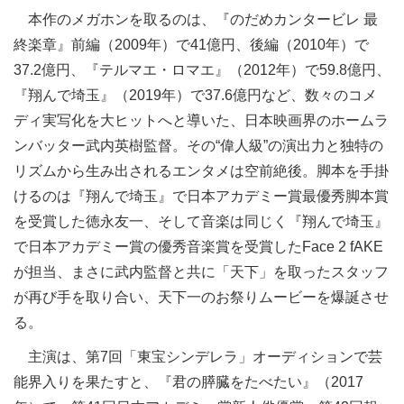
本作のメガホンを取るのは、『のだめカンタービレ 最
終楽章』前編（2009年）で41億円、後編（2010年）で
37.2億円、『テルマエ・ロマエ』（2012年）で59.8億円、
『翔んで埼玉』（2019年）で37.6億円など、数々のコメ
ディ実写化を大ヒットへと導いた、日本映画界のホームラ
ンバッター武内英樹監督。その“偉人級”の演出力と独特の
リズムから生み出されるエンタメは空前絶後。脚本を手掛
けるのは『翔んで埼玉』で日本アカデミー賞最優秀脚本賞
を受賞した徳永友一、そして音楽は同じく『翔んで埼玉』
で日本アカデミー賞の優秀音楽賞を受賞したFace 2 fAKE
が担当、まさに武内監督と共に「天下」を取ったスタッフ
が再び手を取り合い、天下一のお祭りムービーを爆誕させ
る。
主演は、第7回「東宝シンデレラ」オーディションで芸
能界入りを果たすと、『君の膵臓をたべたい』（2017