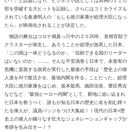
い！」と話題になり、ビジネス小説としては異例の１１万
部を突破する大ヒットを記録し、さらにはコミカライズも
されている眞邊明人の「もしも徳川家康が総理大臣になっ
たら」が映画化されることが決定した。
物語の舞台はコロナ禍真っ只中の２０20年、首相官邸で
クラスターが発生し、あろうことか総理が急死した日本。
「この国は一体どうなるのか」「信頼できる国のリーダー
はいないのか」……。そんな不安渦巻く日本で、未曾有の
危機に直面する政府が実行した最後の手段は「歴史上の偉
人達をAIで復活させ、最強内閣を作る」ことだった。総理
大臣に徳川家康をはじめ、坂本龍馬、織田信長、豊臣秀吉
などなど、“最強ヒーロー内閣”として、窮地に追い込まれ
た日本を救うべく、誰もが知る日本の歴史に名を刻む錚々
たる偉人が、議員バッジをつけ大集結！！現代の日本×歴
史上の偉人が織りなす壮大なジェネレーションギャップが
奇跡を生み出す―！？