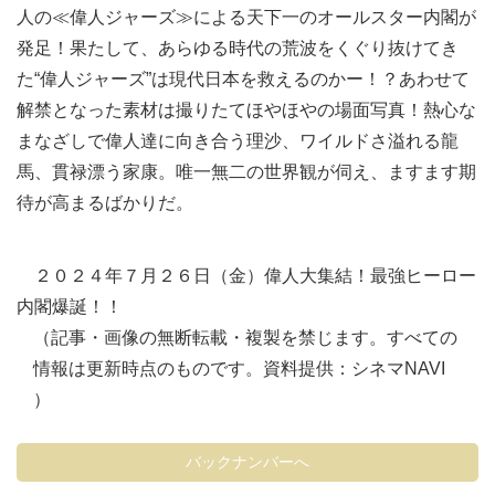
人の≪偉人ジャーズ≫による天下一のオールスター内閣が
発足！果たして、あらゆる時代の荒波をくぐり抜けてき
た“偉人ジャーズ”は現代日本を救えるのかー！？あわせて
解禁となった素材は撮りたてほやほやの場面写真！熱心な
まなざしで偉人達に向き合う理沙、ワイルドさ溢れる龍
馬、貫禄漂う家康。唯一無二の世界観が伺え、ますます期
待が高まるばかりだ。
２０２４年７月２６日（金）偉人大集結！最強ヒーロー
内閣爆誕！！
（記事・画像の無断転載・複製を禁じます。すべての
情報は更新時点のものです。資料提供：シネマNAVI
）
バックナンバーへ