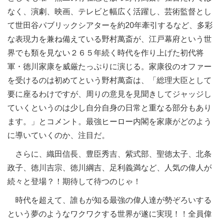
なく、演劇、映画、テレビと幅広く活躍し、芸術監督とし
て世田谷パブリックシアターを約20年牽引するなど、多彩
な表現力を兼ね備えている野村萬斎が、江戸幕府という世
界でも類を見ない２６５年続く時代を作り上げた初代将
軍・徳川家康を威厳たっぷりに演じる。家康役のオファー
を受けるのは初めてという野村萬斎は、「総理大臣として
要に座るわけですが、周りの意見を見聞きしてジャッジし
ていくというのは少し自分自身の日常と重なる部分もあり
ます。」とコメント。最強ヒーロー内閣を家康がどのよう
に導いていくのか、注目だ。
さらに、織田信長、豊臣秀吉、紫式部、聖徳太子、北条
政子、徳川吉宗、徳川綱吉、足利義満など、人気の偉人が
続々と登場？！期待して待つのじゃ！
時代を超えて、誰もが知る最強の偉人達が勢ぞろいする
という夢のようなワクワクする世界が遂に実現！！全員偉