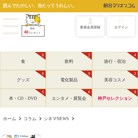
読んでたのしい、当たってうれしい。
新規会員登録
ログイン
現在
40
プレゼント
6
2
4
食
飲料
旅行・宿泊
6
0
2
グッズ
電化製品
美容コスメ
5
6
9
本・CD・DVD
エンタメ・展覧会
神戸セレクション
ホーム
コラム
シネマNEWS