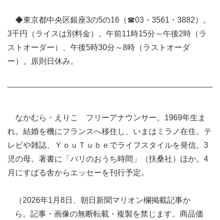
◆東京都中央区銀座3の5の16（☎03・3561・3882）。
3千円（ライスは別料金）。午前11時15分～午後2時（ラ
ストオーダー）、午後5時30分～8時（ラストオーダ
ー）。原則日休み。
なかむら・えりこ フリーアナウンサー。1969年生ま
れ。結婚を機にフランスへ移住し、いまはミラノ在住。テ
レビや雑誌、ＹｏｕＴｕｂｅでライフスタイルを発信。3
児の母。著書に「パリのおうち時間」（扶桑社）ほか。4
月にすばる舎からエッセーを刊行予定。
（2026年1月8日、朝日新聞マリオン欄掲載記事か
ら。記事・画像の無断転載・複製を禁じます。商品価