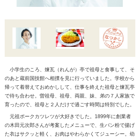
小学生のころ、煉瓦（れんが）亭で祖母と食事して、そ
のあと蔵前国技館へ相撲を見に行っていました。学校から
帰って着替えておめかしして、仕事を終えた祖母と煉瓦亭
で待ち合わせ。曽祖母、祖母、両親、妹、弟の７人家族で
育ったので、祖母と２人だけで過ごす時間は特別でした。
元祖ポークカツレツが大好きでした。1899年に創業者
の木田元次郎さんが考案したメニューで、生パン粉で揚げ
た衣はサクッと軽く、お肉はやわらかくてジューシー。幼