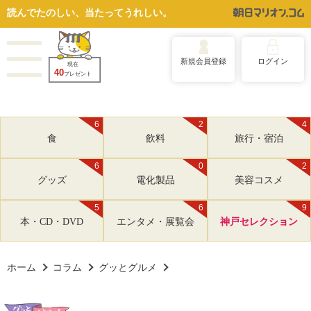
読んでたのしい、当たってうれしい。
新規会員登録
ログイン
現在
40
プレゼント
6
2
4
食
飲料
旅行・宿泊
6
0
2
グッズ
電化製品
美容コスメ
5
6
9
本・CD・DVD
エンタメ・展覧会
神戸セレクション
ホーム
コラム
グッとグルメ