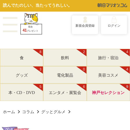
読んでたのしい、当たってうれしい。
新規会員登録
ログイン
現在
41
プレゼント
8
2
4
食
飲料
旅行・宿泊
3
0
4
グッズ
電化製品
美容コスメ
5
6
9
本・CD・DVD
エンタメ・展覧会
神戸セレクション
ホーム
コラム
グッとグルメ