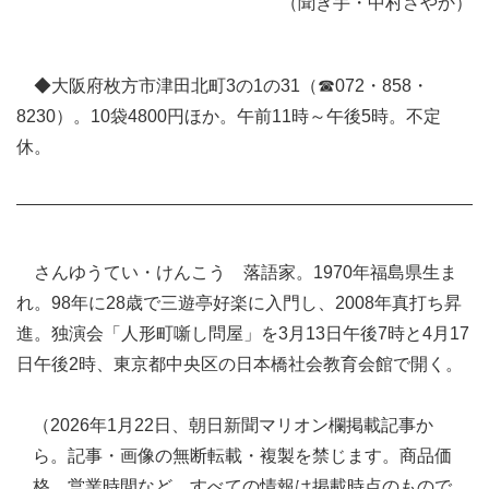
（聞き手・中村さやか）
◆大阪府枚方市津田北町3の1の31（☎072・858・
8230）。10袋4800円ほか。午前11時～午後5時。不定
休。
さんゆうてい・けんこう 落語家。1970年福島県生ま
れ。98年に28歳で三遊亭好楽に入門し、2008年真打ち昇
進。独演会「人形町噺し問屋」を3月13日午後7時と4月17
日午後2時、東京都中央区の日本橋社会教育会館で開く。
（2026年1月22日、朝日新聞マリオン欄掲載記事か
ら。記事・画像の無断転載・複製を禁じます。商品価
格、営業時間など、すべての情報は掲載時点のもので