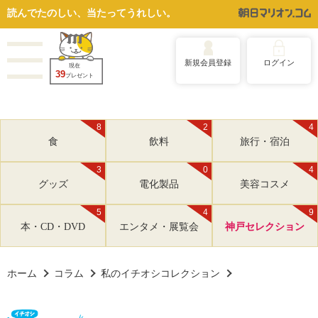
読んでたのしい、当たってうれしい。
新規会員登録
ログイン
現在
39
プレゼント
8
2
4
食
飲料
旅行・宿泊
3
0
4
グッズ
電化製品
美容コスメ
5
4
9
本・CD・DVD
エンタメ・展覧会
神戸セレクション
ホーム
コラム
私のイチオシコレクション