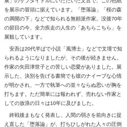
展」のサブタイトルにいただいた文言で、この色紙
を展示の冒頭に据えています。「堕落論」「桜の森
の満開の下」などで知られる無頼派作家。没後70年
の節目の今、全力疾走の人生の「あちらこちら」を
展観しています。
安吾は20代半ばで小説「風博士」などで文壇で知
られるようになりましたが、その後が続きません。
作家の矢田津世子との苦しい恋愛がありました。展
示した、決別を告げる書簡でも彼のナイーブな心情
が明かされ、一方で執筆への並々ならぬ思いが胸を
打ちます。ただ簡単には報われず、売れない作家と
しての放浪の日々は10年に及びました。
終戦後まもなく発表し、人間の弱さを前向きに捉
え直した「堕落論」が、打ちひしがれた人々の圧倒