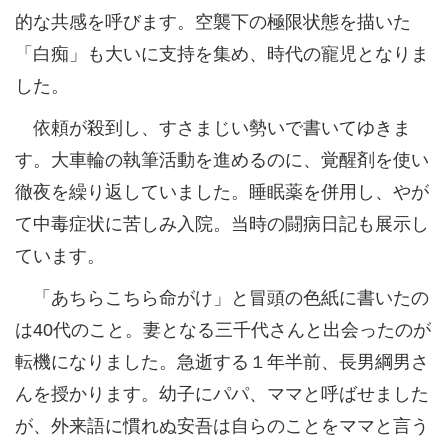
的な共感を呼びます。空襲下の極限状態を描いた
「白痴」も大いに支持を集め、時代の寵児となりま
した。
依頼が殺到し、すさまじい勢いで書いてゆきま
す。大車輪の執筆活動を進めるのに、覚醒剤を使い
徹夜を繰り返していました。睡眠薬を併用し、やが
て中毒症状に苦しみ入院。当時の闘病日記も展示し
ています。
「あちらこちら命がけ」と冒頭の色紙に書いたの
は40代のこと。妻となる三千代さんと出会ったのが
転機になりました。急逝する１年半前、長男綱男さ
んを授かります。幼子にパパ、ママと呼ばせました
が、外来語に慣れぬ安吾は自らのことをママと言う