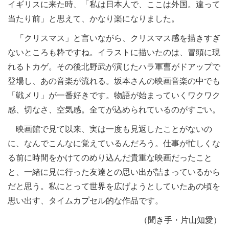
イギリスに来た時、「私は日本人で、ここは外国。違って
当たり前」と思えて、かなり楽になりました。
「クリスマス」と言いながら、クリスマス感を描きすぎ
ないところも粋ですね。イラストに描いたのは、冒頭に現
れるトカゲ。その後北野武が演じたハラ軍曹がドアップで
登場し、あの音楽が流れる。坂本さんの映画音楽の中でも
「戦メリ」が一番好きです。物語が始まっていくワクワク
感、切なさ、空気感。全てが込められているのがすごい。
映画館で見て以来、実は一度も見返したことがないの
に、なんでこんなに覚えているんだろう。仕事が忙しくな
る前に時間をかけてのめり込んだ貴重な映画だったこと
と、一緒に見に行った友達との思い出が詰まっているから
だと思う。私にとって世界を広げようとしていたあの頃を
思い出す、タイムカプセル的な作品です。
（聞き手・片山知愛）