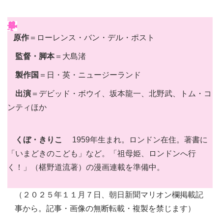
原作
＝ローレンス・バン・デル・ポスト
監督・脚本
＝大島渚
製作国
＝日・英・ニュージーランド
出演
＝デビッド・ボウイ、坂本龍一、北野武、トム・コ
ンティほか
くぼ・きりこ
1959年生まれ。ロンドン在住。著書に
「いまどきのこども」など。「祖母姫、ロンドンへ行
く！」（椹野道流著）の漫画連載を準備中。
（２０２５年１１月７日、朝日新聞マリオン欄掲載記
事から。記事・画像の無断転載・複製を禁じます）