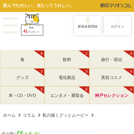
読んでたのしい、当たってうれしい。
新規会員登録
ログイン
現在
41
プレゼント
8
2
4
食
飲料
旅行・宿泊
3
0
4
グッズ
電化製品
美容コスメ
5
6
9
本・CD・DVD
エンタメ・展覧会
神戸セレクション
ホーム
コラム
私の描くグッとムービー