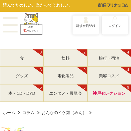
読んでたのしい、当たってうれしい。
新規会員登録
ログイン
現在
41
プレゼント
8
2
4
食
飲料
旅行・宿泊
3
0
4
グッズ
電化製品
美容コスメ
5
6
9
本・CD・DVD
エンタメ・展覧会
神戸セレクション
ホーム
コラム
おんなのイケ麺（めん）