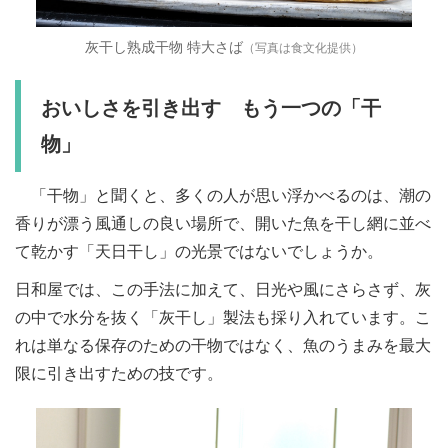
灰干し熟成干物 特大さば
（写真は
食文化
提供）
おいしさを引き出す もう一つの「干
物」
「干物」と聞くと、多くの人が思い浮かべるのは、潮の
香りが漂う風通しの良い場所で、開いた魚を干し網に並べ
て乾かす「天日干し」の光景ではないでしょうか。
日和屋では、この手法に加えて、日光や風にさらさず、灰
の中で水分を抜く「灰干し」製法も採り入れています。こ
れは単なる保存のための干物ではなく、魚のうまみを最大
限に引き出すための技です。