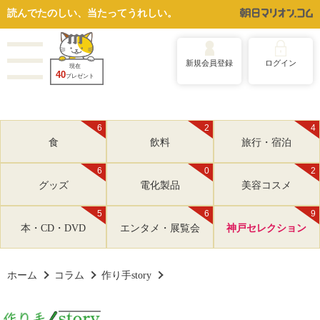
読んでたのしい、当たってうれしい。
新規会員登録
ログイン
現在
40
プレゼント
6
2
4
食
飲料
旅行・宿泊
6
0
2
グッズ
電化製品
美容コスメ
5
6
9
本・CD・DVD
エンタメ・展覧会
神戸セレクション
ホーム
コラム
作り手story