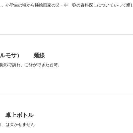
た。小学生の頃から挿絵画家の父・中一弥の資料探しについていって親
フォルモサ） 麺線
の撮影で訪れ、ご縁ができた台湾。
 卓上ボトル
塩」は欠かせません