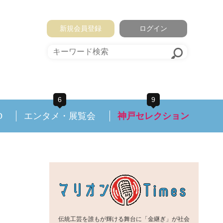
新規会員登録
ログイン
6
9
D
エンタメ・展覧会
神戸セレクション
伝統工芸を誰もが輝ける舞台に「金継ぎ」が社会