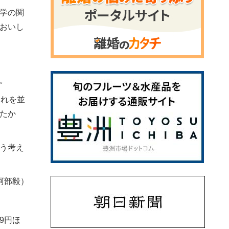
学の関
おいし
。
それを並
たか
う考え
阿部毅）
09円ほ