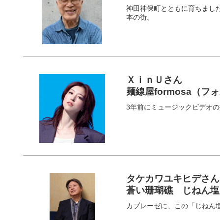
神田神保町とともに育ちまし
本の街。
ＸｉｎＵさん
麺線屋formosa（
3年前にミュージックビデオ
タケカワユキヒデさん
蒼い珊瑚礁 じねん塩
カプレーゼに、この「じねん