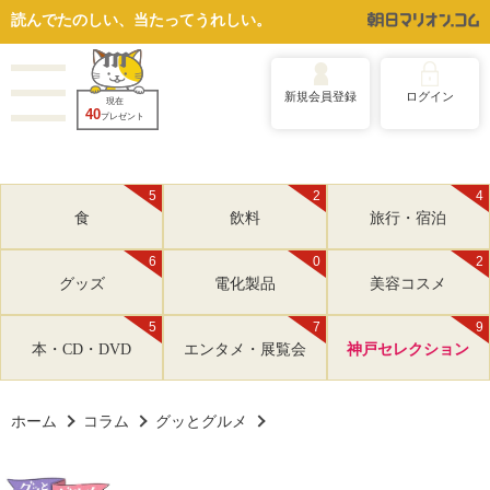
読んでたのしい、当たってうれしい。
新規会員登録
ログイン
現在
40
プレゼント
5
2
4
食
飲料
旅行・宿泊
6
0
2
グッズ
電化製品
美容コスメ
5
7
9
本・CD・DVD
エンタメ・展覧会
神戸セレクション
ホーム
コラム
グッとグルメ