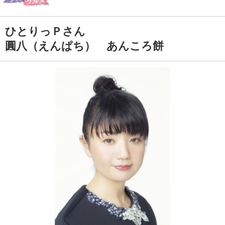
ひとりっＰさん
圓八（えんぱち） あんころ餅