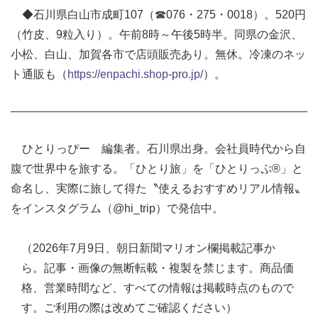
◆石川県白山市成町107（☎076・275・0018）。520円
（竹皮、9粒入り）。午前8時～午後5時半。同県の金沢、
小松、白山、加賀各市で店頭販売あり。無休。冷凍のネッ
ト通販も（
https://enpachi.shop-pro.jp/
）。
ひとりっぴー 編集者。石川県出身。会社員時代から自
腹で世界中を旅する。「ひとり旅」を「ひとりっぷ®」と
命名し、実際に旅して得た〝使えるおすすめリアル情報〟
をインスタグラム（@hi_trip）で発信中。
（2026年7月9日、朝日新聞マリオン欄掲載記事か
ら。記事・画像の無断転載・複製を禁じます。商品価
格、営業時間など、すべての情報は掲載時点のもので
す。ご利用の際は改めてご確認ください）