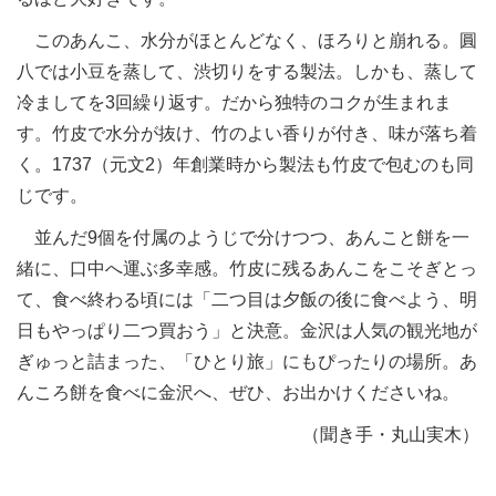
このあんこ、水分がほとんどなく、ほろりと崩れる。圓
八では小豆を蒸して、渋切りをする製法。しかも、蒸して
冷ましてを3回繰り返す。だから独特のコクが生まれま
す。竹皮で水分が抜け、竹のよい香りが付き、味が落ち着
く。1737（元文2）年創業時から製法も竹皮で包むのも同
じです。
並んだ9個を付属のようじで分けつつ、あんこと餅を一
緒に、口中へ運ぶ多幸感。竹皮に残るあんこをこそぎとっ
て、食べ終わる頃には「二つ目は夕飯の後に食べよう、明
日もやっぱり二つ買おう」と決意。金沢は人気の観光地が
ぎゅっと詰まった、「ひとり旅」にもぴったりの場所。あ
んころ餅を食べに金沢へ、ぜひ、お出かけくださいね。
（聞き手・丸山実木）