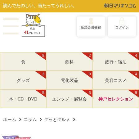
読んでたのしい、当たってうれしい。
新規会員登録
ログイン
現在
41
プレゼント
8
2
4
食
飲料
旅行・宿泊
3
0
4
グッズ
電化製品
美容コスメ
5
6
9
本・CD・DVD
エンタメ・展覧会
神戸セレクション
ホーム
コラム
グッとグルメ