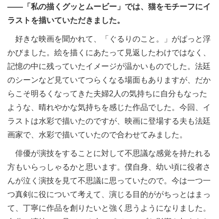
――「私の描くグッとムービー」では、猫をモチーフにイ
ラストを描いていただきました。
好きな映画を聞かれて、「ぐるりのこと。」がぱっと浮
かびました。絵を描くにあたって見返したわけではなく、
記憶の中に残っていたイメージが温かいものでした。法廷
のシーンなど見ていてつらくなる場面もありますが、だか
らこそ明るくなってきた夫婦2人の気持ちに自分もなった
ような、晴れやかな気持ちを感じた作品でした。今回、イ
ラストは水彩で描いたのですが、映画に登場する夫も法廷
画家で、水彩で描いていたので合わせてみました。
俳優が演技をすることに対して不思議な感覚を持たれる
方もいらっしゃるかと思います。僕自身、幼い頃に役者さ
んが泣く演技を見て不思議に思っていたので。今は一つ一
つ真剣に役について考えて、演じる目的ががちっとはまっ
て、丁寧に作品を創りたいと強く思うようになりました。