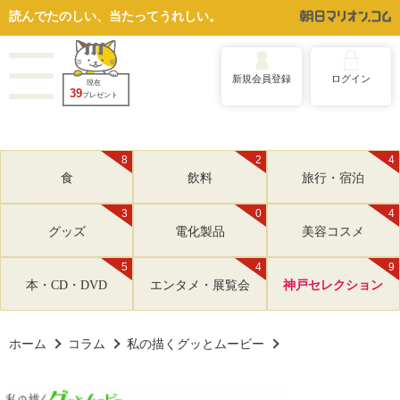
読んでたのしい、当たってうれしい。
新規会員登録
ログイン
現在
39
プレゼント
8
2
4
食
飲料
旅行・宿泊
3
0
4
グッズ
電化製品
美容コスメ
5
4
9
本・CD・DVD
エンタメ・展覧会
神戸セレクション
ホーム
コラム
私の描くグッとムービー