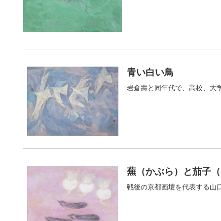
青い白い鳥
岩倉壽と同年代で、高校、大学
蕪（かぶら）と茄子（
戦後の京都画壇を代表する山