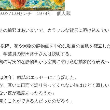
0×71.0センチ 1974年 個人蔵
その輪郭はあいまいで、カラフルな背景に溶け込んでい
後半以降、花や果物の静物画を中心に独自の画風を確立し
、学芸員の野田路子さんは説明する。
期の写実的な静物画から空間に溶け込む抽象的な表現へ
は晩年、雑誌のエッセーにこう記した。
が、互いに画面で語り合ってくれない時はひどく寂しい
ない夜が幾度あったろうか」
聞くことができる人だったのだろう」