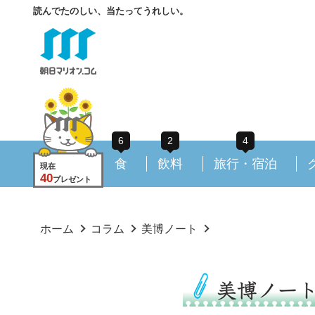
読んでたのしい、当たってうれしい。
6
2
4
食
飲料
旅行・宿泊
現在
40
プレゼント
ホーム
コラム
美博ノート