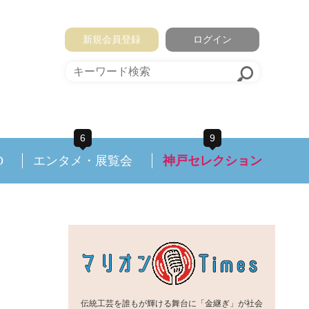
新規会員登録
ログイン
6
9
D
エンタメ・展覧会
神戸セレクション
伝統工芸を誰もが輝ける舞台に「金継ぎ」が社会