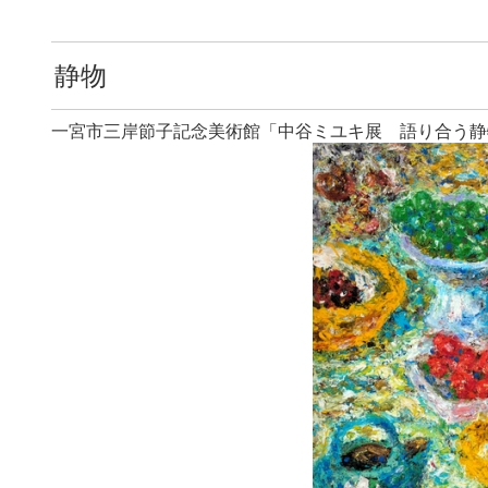
静物
一宮市三岸節子記念美術館「中谷ミユキ展 語り合う静