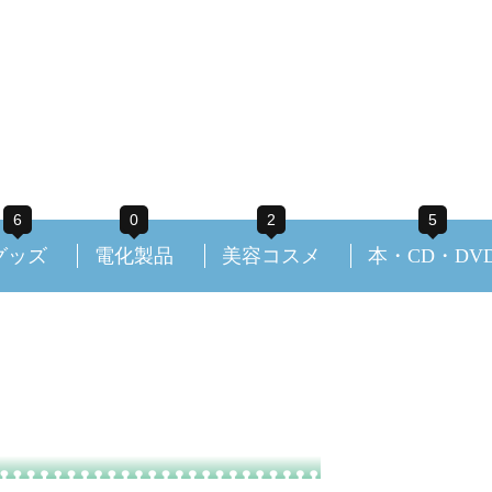
6
0
2
5
グッズ
電化製品
美容コスメ
本・CD・DV